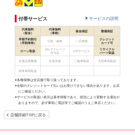
付帯サービス
サービスの説明
代車無料
代車無料
板金保証
整備保証
（板金）
（車検）
早期予約割引
クレジット
引取・納車
一日車検
（早割車検）
カード可
JALマイレージ
リサイクル
ローン取扱
VIPサービス
付与店
パーツ取扱
定期点検整備
出張見積
二輪車取扱
大型車両取扱
特殊車両取扱
※各種保険は全店舗で取り扱っております。
※全額のクレジットカード払いはお受けできない場合があります。お店
にご確認ください。
※サービスの取扱い表示は基本情報であり、状況により変動する場合が
ありますので、必ず事前に電話等でご確認のうえご来店ください。
店舗詳細TOPに戻る