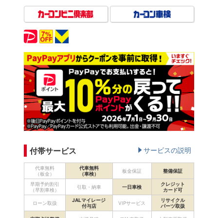
付帯サービス
サービスの説明
代車無料
代車無料
板金保証
整備保証
（板金）
（車検）
早期予約割引
クレジット
引取・納車
一日車検
（早割車検）
カード可
JALマイレージ
リサイクル
ローン取扱
VIPサービス
付与店
パーツ取扱