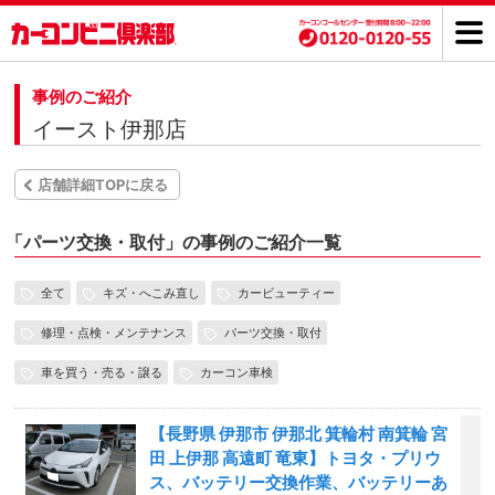
事例のご紹介
イースト伊那店
店舗詳細TOPに戻る
「
パーツ交換・取付」の事例のご紹介一覧
全て
キズ・へこみ直し
カービューティー
修理・点検・メンテナンス
パーツ交換・取付
車を買う・売る・譲る
カーコン車検
【長野県 伊那市 伊那北 箕輪村 南箕輪 宮
田 上伊那 高遠町 竜東】トヨタ・プリウ
ス、バッテリー交換作業、バッテリーあ