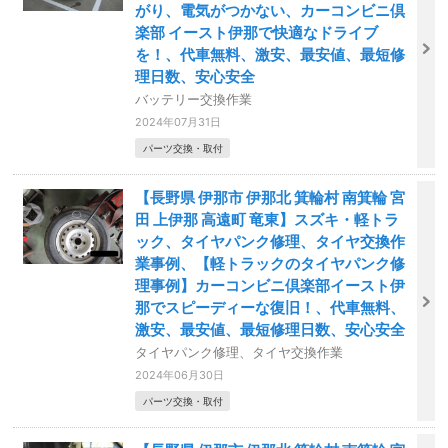
がり、電気がつかない、カーコンビニ倶
楽部 イースト伊那で快適なドライブ
を！、代車無料、激安、最安値、最短修
理日数、安心安全
バッテリー交換作業
2024年07月31日
パーツ交換・取付
【長野県 伊那市 伊那北 箕輪村 南箕輪 宮
田 上伊那 高遠町 竜東】スズキ・軽トラ
ック、タイヤパンク修理、タイヤ交換作
業事例、【軽トラックのタイヤパンク修
理事例】カーコンビニ倶楽部イースト伊
那でスピーディーな復旧！、代車無料、
激安、最安値、最短修理日数、安心安全
タイヤパンク修理、タイヤ交換作業
2024年06月30日
パーツ交換・取付