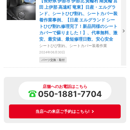
【長野県 伊那市 伊那北 箕輪村 南箕輪 宮
田 上伊那 高遠町 竜東】日産・エルグラ
ンド、シートひび割れ、シートカバー装
着作業事例、【日産 エルグランド シー
トひび割れ修理完了！新品同様のシート
カバーで蘇りました！】、代車無料、激
安、最安値、最短修理日数、安心安全
シートひび割れ、シートカバー装着作業
2024年06月30日
パーツ交換・取付
店舗へのお電話はこちら
050-1881-7704
当店への来店ご予約はこちら!