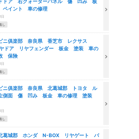
ドドア 右クォーターパネル 傷 凹み 板
 ペイント 車の修理
1日
直し
ビニ俱楽部 奈良県 香芝市 レクサス
リヤドア リヤフェンダー 板金 塗装 車の
故 保険
1日
直し
ビニ俱楽部 奈良県 北葛城郡 トヨタ ル
左側面 傷 凹み 板金 車の修理 塗装
1日
直し
北葛城郡 ホンダ N-BOX リヤゲート バ