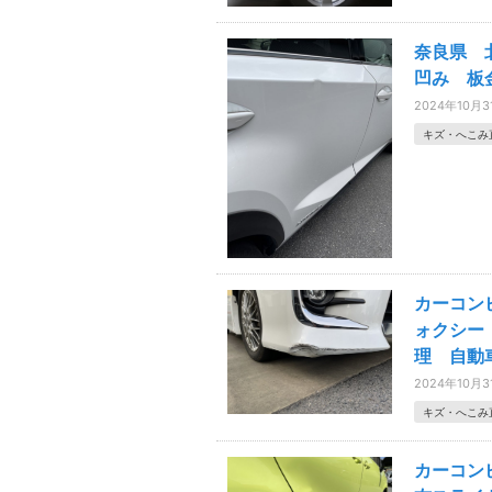
奈良県 
凹み 板
2024年10月3
キズ・へこみ
カーコン
ォクシー
理 自動
2024年10月3
キズ・へこみ
カーコン