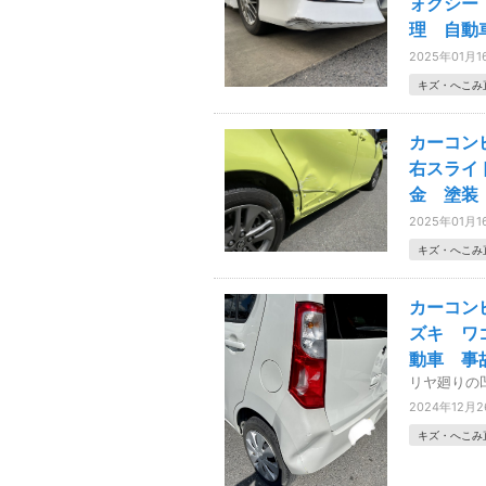
ォクシー
理 自動
2025年01月1
キズ・へこみ
カーコン
右スライ
金 塗装
2025年01月1
キズ・へこみ
カーコン
ズキ ワ
動車 事
リヤ廻りの
2024年12月
キズ・へこみ