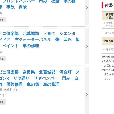
 フロントバンパー 凹み 板金 車の修
付帯
車 事故 保険
6日
代車無
（板金
直し
早期予約
（早割車
ビニ俱楽部 北葛城郡 トヨタ シエンタ
ローン
ドドア 右クォーターパネル 傷 凹み 板
定期点検
 ペイント 車の修理
特殊車両
6日
※各種保険
直し
※全額の
お店に
※サービ
ビニ俱楽部 奈良県 北葛城郡 河合町 ス
合があ
ゴンR リヤ廻り リヤバンパー 凹み 自
さい。
故 保険修理 車の傷 車の修理
凹み修理です。
26日
直し