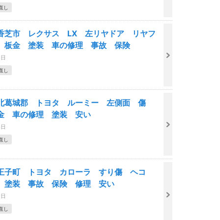
直し
香芝市 レクサス LX 左リヤドア リヤフ
 板金 塗装 車の修理 事故 保険
8日
直し
北葛城郡 トヨタ ルーミー 左側面 傷
金 車の修理 塗装 安い
8日
直し
王子町 トヨタ カローラ すり傷 ヘコ
 塗装 事故 保険 修理 安い
8日
直し