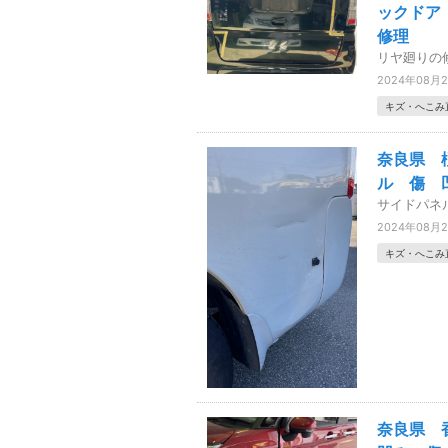
ックドア
修理
リヤ廻りの
2024年08月
キズ・へこみ
奈良県 
ル 傷 
サイドパネ
2024年08月
キズ・へこみ
奈良県 