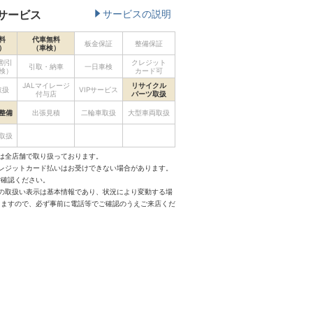
サービス
サービスの説明
料
代車無料
板金保証
整備保証
）
（車検）
割引
クレジット
引取・納車
一日車検
検）
カード可
JALマイレージ
リサイクル
取扱
VIPサービス
付与店
パーツ取扱
整備
出張見積
二輪車取扱
大型車両取扱
取扱
は全店舗で取り扱っております。
クレジットカード払いはお受けできない場合があります。
ご確認ください。
スの取扱い表示は基本情報であり、状況により変動する場
りますので、必ず事前に電話等でご確認のうえご来店くだ