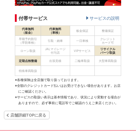
付帯サービス
サービスの説明
代車無料
代車無料
板金保証
整備保証
（板金）
（車検）
早期予約割引
クレジット
引取・納車
一日車検
（早割車検）
カード可
JALマイレージ
リサイクル
ローン取扱
VIPサービス
付与店
パーツ取扱
定期点検整備
出張見積
二輪車取扱
大型車両取扱
特殊車両取扱
※各種保険は全店舗で取り扱っております。
※全額のクレジットカード払いはお受けできない場合があります。お店
にご確認ください。
※サービスの取扱い表示は基本情報であり、状況により変動する場合が
ありますので、必ず事前に電話等でご確認のうえご来店ください。
店舗詳細TOPに戻る