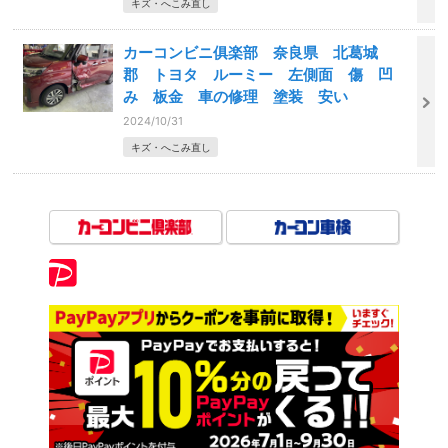
キズ・へこみ直し
カーコンビニ俱楽部 奈良県 北葛城
郡 トヨタ ルーミー 左側面 傷 凹
み 板金 車の修理 塗装 安い
2024/10/31
キズ・へこみ直し