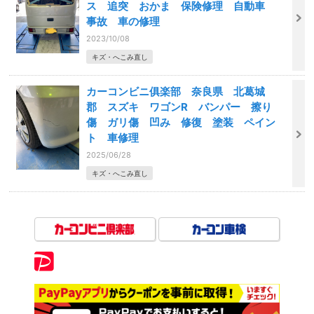
ス 追突 おかま 保険修理 自動車
事故 車の修理
2023/10/08
キズ・へこみ直し
カーコンビニ俱楽部 奈良県 北葛城
郡 スズキ ワゴンR バンパー 擦り
傷 ガリ傷 凹み 修復 塗装 ペイン
ト 車修理
2025/06/28
キズ・へこみ直し