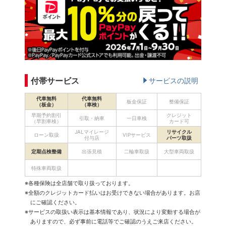
付帯サービス
サービスの説明
代車無料
代車無料
板金保証
整備保証
（板金）
（車検）
早期予約割引
クレジット
引取・納車
一日車検
（早割車検）
カード可
JALマイレージ
リサイクル
ローン取扱
VIPサービス
付与店
パーツ取扱
定期点検整備
出張見積
二輪車取扱
大型車両取扱
特殊車両取扱
※各種保険は全店舗で取り扱っております。
※全額のクレジットカード払いはお受けできない場合があります。お店
にご確認ください。
※サービスの取扱い表示は基本情報であり、状況により変動する場合が
ありますので、必ず事前に電話等でご確認のうえご来店ください。