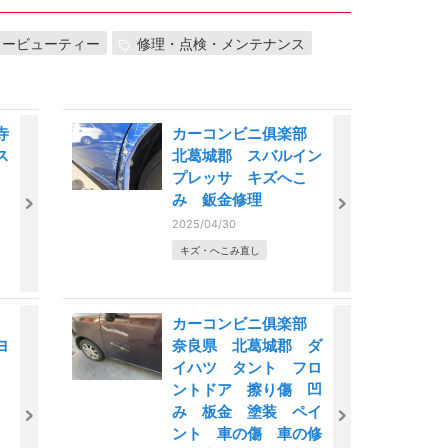
カービューティー
修理・点検・メンテナンス
寺
カーコンビニ俱楽部
ス
北葛城郡 スバルイン
ー
プレッサ キズへこ
み 鈑金修理
2025/04/30
キズ・へこみ直し
部
カーコンビニ俱楽部
ヨ
奈良県 北葛城郡 ダ
み
イハツ タント フロ
ントドア 擦り傷 凹
み 板金 塗装 ペイ
ント 車の傷 車の修