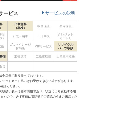
サービス
サービスの説明
料
代車無料
板金保証
整備保証
）
（車検）
割引
クレジット
引取・納車
一日車検
検）
カード可
JALマイレージ
リサイクル
取扱
VIPサービス
付与店
パーツ取扱
整備
出張見積
二輪車取扱
大型車両取扱
取扱
は全店舗で取り扱っております。
クレジットカード払いはお受けできない場合があります。
ご確認ください。
スの取扱い表示は基本情報であり、状況により変動する場
りますので、必ず事前に電話等でご確認のうえご来店くだ