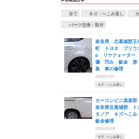
全て
キズ・へこみ直し
パーツ交換・取付
奈良県 北葛城郡王
町 トヨタ プリウ
α リヤクォータ
傷 凹み 鈑金 塗
装 車の修理
2024/07/22
キズ・へこみ直し
カーコンビニ俱楽
奈良県北葛城郡 ト
タノア キズへこ
鈑金修理
2025/03/29
キズ・へこみ直し