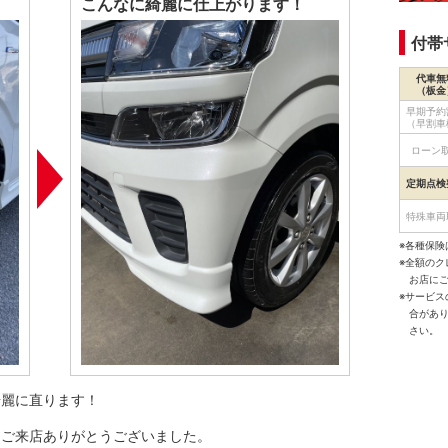
こんなに綺麗に仕上がります！
付帯
代車無
（板金
早期予約
（早割車
ローン
定期点検
特殊車両
※各種保険
※全額の
お店に
※サービ
合があ
さい。
綺麗に直ります！
。ご来店ありがとうございました。