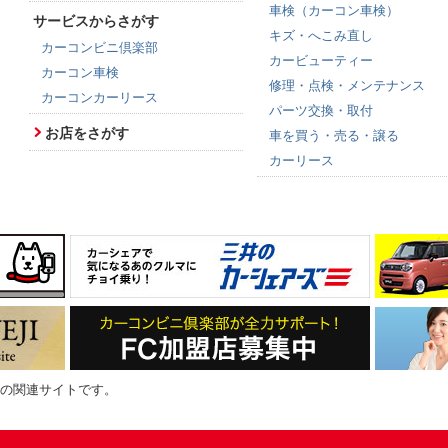
車検（カーコン車検）
サービスからさがす
キズ・へこみ直し
カーコンビニ倶楽部
カービューティー
カーコン車検
修理・点検・メンテナンス
カーコンカーリース
パーツ交換・取付
お店をさがす
車を買う・売る・譲る
カーリース
の関連サイトです。