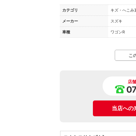
カテゴリ
キズ・へこみ
メーカー
スズキ
車種
ワゴンR
こ
店
0
当店への