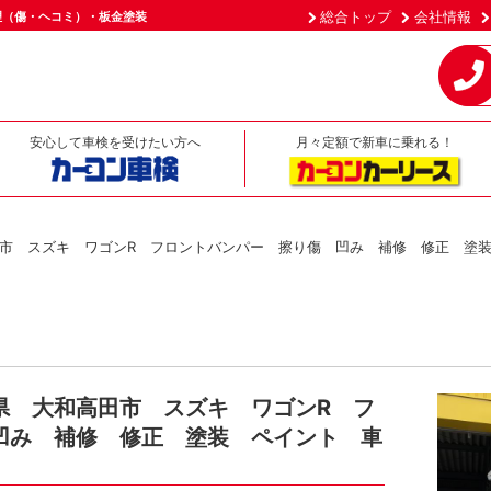
総合トップ
会社情報
理（傷・ヘコミ）・板金塗装
安心して車検を受けたい方へ
月々定額で新車に乗れる！
市 スズキ ワゴンR フロントバンパー 擦り傷 凹み 補修 修正 塗
県 大和高田市 スズキ ワゴンR フ
凹み 補修 修正 塗装 ペイント 車