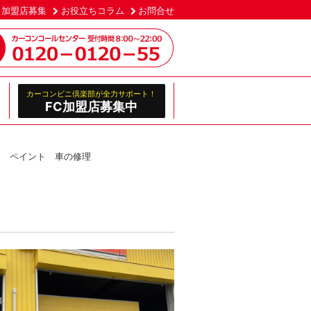
加盟店募集
お役立ちコラム
お問合せ
カーコンビニ倶楽部が全力サポート！
FC加盟店募集中
装 ペイント 車の修理