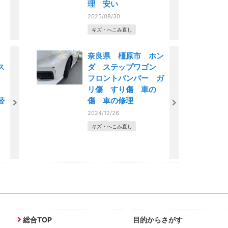
理 安い
2025/08/30
キズ・へこみ直し
部
奈良県 橿原市 ホン
ス
ダ ステップワゴン
ン
フロントバンパー ガ
ー
リ傷 すり傷 車の
替
傷 車の修理
故
2024/12/26
キズ・へこみ直し
総合TOP
目的からさがす