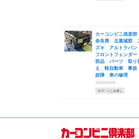
カーコンビニ俱楽
奈良県 北葛城郡 
ズキ アルトラパ
フロントフェンダ
部品 パーツ 取り
え 軽自動車 事
故障 車の修理
2025/03/29
キズ・へこみ直し