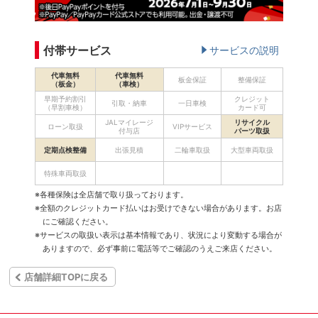
付帯サービス
サービスの説明
代車無料
代車無料
板金保証
整備保証
（板金）
（車検）
早期予約割引
クレジット
引取・納車
一日車検
（早割車検）
カード可
JALマイレージ
リサイクル
ローン取扱
VIPサービス
付与店
パーツ取扱
定期点検整備
出張見積
二輪車取扱
大型車両取扱
特殊車両取扱
※各種保険は全店舗で取り扱っております。
※全額のクレジットカード払いはお受けできない場合があります。お店
にご確認ください。
※サービスの取扱い表示は基本情報であり、状況により変動する場合が
ありますので、必ず事前に電話等でご確認のうえご来店ください。
店舗詳細TOPに戻る