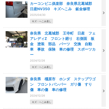
カーコンビニ俱楽部 奈良県北葛城郡
日産NV350 キズへこみ 鈑金修理
2025/04/30
キズ・へこみ直し
奈良県 北葛城郡 王寺町 日産 フェ
アレディZ フロント廻り 右側面 板
金 塗装 部品 パーツ 交換 自動
車 事故 保険 車の修理 スポーツカ
ー
2024/12/26
キズ・へこみ直し
奈良県 橿原市 ホンダ ステップワゴ
ン フロントバンパー ガリ傷 すり
傷 車の傷 車の修理
2024/12/26
キズ・へこみ直し