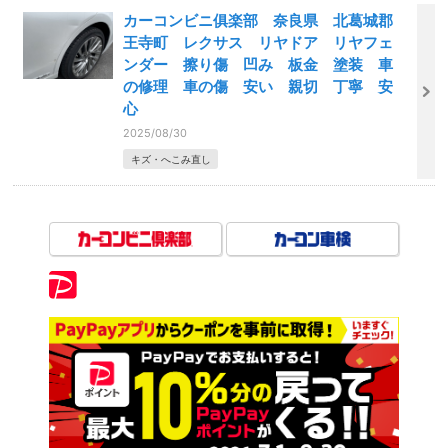
カーコンビニ俱楽部 奈良県 北葛城郡
王寺町 レクサス リヤドア リヤフェ
ンダー 擦り傷 凹み 板金 塗装 車
の修理 車の傷 安い 親切 丁寧 安
心
2025/08/30
キズ・へこみ直し