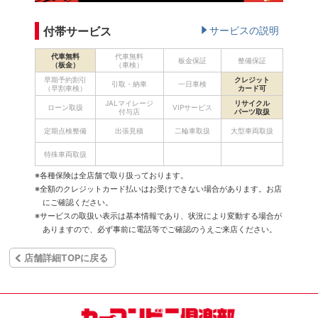
付帯サービス
サービスの説明
代車無料
代車無料
板金保証
整備保証
（板金）
（車検）
早期予約割引
クレジット
引取・納車
一日車検
（早割車検）
カード可
JALマイレージ
リサイクル
ローン取扱
VIPサービス
付与店
パーツ取扱
定期点検整備
出張見積
二輪車取扱
大型車両取扱
特殊車両取扱
※各種保険は全店舗で取り扱っております。
※全額のクレジットカード払いはお受けできない場合があります。お店
にご確認ください。
※サービスの取扱い表示は基本情報であり、状況により変動する場合が
ありますので、必ず事前に電話等でご確認のうえご来店ください。
店舗詳細TOPに戻る