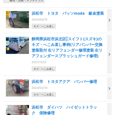
修理・点検・メンテナンス
浜松市 トヨタ パッソmoda 鈑金塗装
2024/04/15
キズ・へこみ直し
静岡県浜松市浜北区|スイフト(スズキ)の
キズ・へこみ直し事例(リアバンパー交換
塗装取付 右リアフェンダー修理塗装 右リ
アフェンダースプラッシュガード修理)
2021/11/22
キズ・へこみ直し
浜松市 トヨタアクア バンパー修理
2024/02/10
キズ・へこみ直し
浜松市 ダイハツ ハイゼットトラッ
ク 保険修理