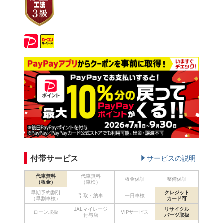
付帯サービス
サービスの説明
代車無料
代車無料
板金保証
整備保証
（板金）
（車検）
早期予約割引
クレジット
引取・納車
一日車検
（早割車検）
カード可
JALマイレージ
リサイクル
ローン取扱
VIPサービス
付与店
パーツ取扱