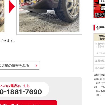
付帯
代車無
（板金
ができます。
早期予約
（早割車
ローン
定期点検
の店舗の情報をみる
特殊車両
※各種保険
※全額の
お店に
舗へのお電話はこちら
※サービ
0-1881-7690
合があ
さい。