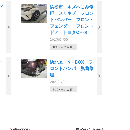
プ
浜松市 キズへこみ修
理 スリキズ フロン
トバンパー フロント
フェンダー フロント
ドア トヨタCH-R
2025/01/06
キズ・へこみ直し
ー
浜北区 N－BOX フ
ロントバンパー脱着修
理
2021/07/07
キズ・へこみ直し
総合TOP
目的からさがす