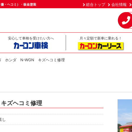
総合トップ
会社情報
（傷・ヘコミ）・板金塗装
安心して車検を受けたい方へ
月々定額で新車に乗れる！
市 ホンダ N-WGN キズヘコミ修理
 キズヘコミ修理
直し