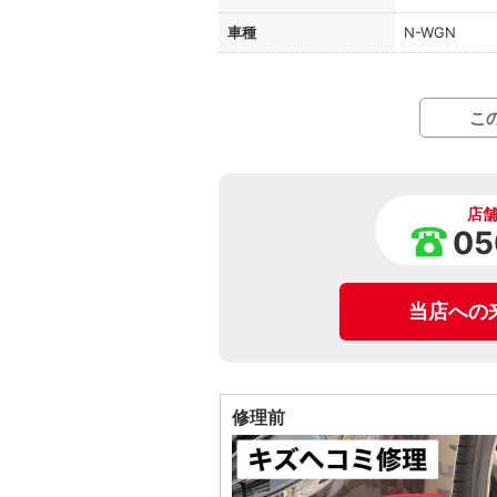
車種
N-WGN
こ
店
05
当店への
修理前