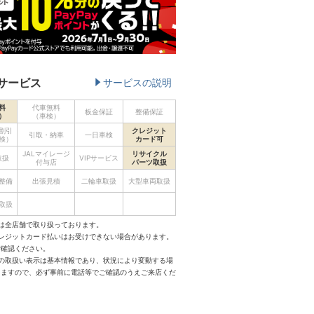
サービス
サービスの説明
料
代車無料
板金保証
整備保証
）
（車検）
割引
クレジット
引取・納車
一日車検
検）
カード可
JALマイレージ
リサイクル
取扱
VIPサービス
付与店
パーツ取扱
整備
出張見積
二輪車取扱
大型車両取扱
取扱
は全店舗で取り扱っております。
クレジットカード払いはお受けできない場合があります。
ご確認ください。
スの取扱い表示は基本情報であり、状況により変動する場
りますので、必ず事前に電話等でご確認のうえご来店くだ