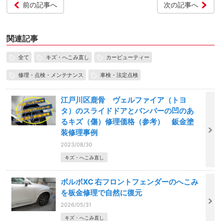
前の記事へ
次の記事へ
関連記事
全て
キズ・へこみ直し
カービューティー
修理・点検・メンテナンス
車検・法定点検
江戸川区鹿骨 ヴェルファイア（トヨ
タ）のスライドドアとバンパーの凹のあ
るキズ（傷）修理価格（参考） 鈑金塗
装修理事例
2023/08/30
キズ・へこみ直し
ボルボXC 右フロントフェンダーのへこみ
を板金修理で自然に復元
2026/05/31
キズ・へこみ直し