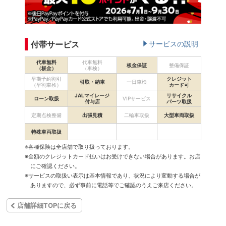
付帯サービス
サービスの説明
代車無料
代車無料
板金保証
整備保証
（板金）
（車検）
早期予約割引
クレジット
引取・納車
一日車検
（早割車検）
カード可
JALマイレージ
リサイクル
ローン取扱
VIPサービス
付与店
パーツ取扱
定期点検整備
出張見積
二輪車取扱
大型車両取扱
特殊車両取扱
※各種保険は全店舗で取り扱っております。
※全額のクレジットカード払いはお受けできない場合があります。お店
にご確認ください。
※サービスの取扱い表示は基本情報であり、状況により変動する場合が
ありますので、必ず事前に電話等でご確認のうえご来店ください。
店舗詳細TOPに戻る