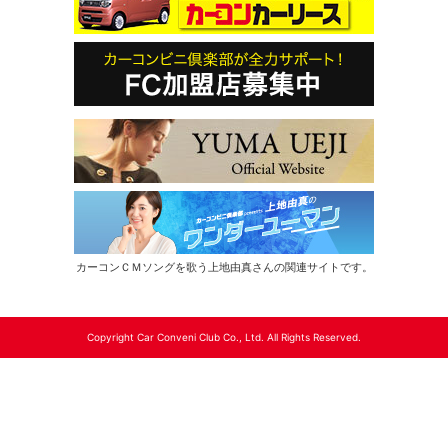
カーコンＣＭソングを歌う上地由真さんの関連サイトです。
Copyright Car Conveni Club Co., Ltd. All Rights Reserved.