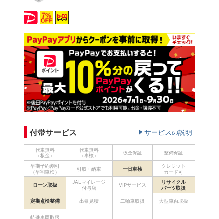
付帯サービス
サービスの説明
代車無料
代車無料
板金保証
整備保証
（板金）
（車検）
早期予約割引
クレジット
引取・納車
一日車検
（早割車検）
カード可
JALマイレージ
リサイクル
ローン取扱
VIPサービス
付与店
パーツ取扱
定期点検整備
出張見積
二輪車取扱
大型車両取扱
特殊車両取扱