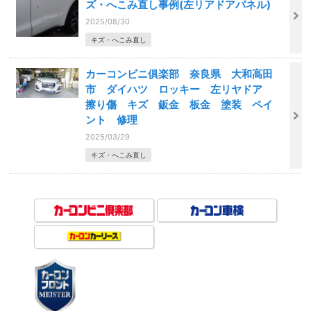
ズ・へこみ直し事例(左リアドアパネル)
2025/08/30
キズ・へこみ直し
カーコンビニ俱楽部 奈良県 大和高田
市 ダイハツ ロッキー 左リヤドア
擦り傷 キズ 鈑金 板金 塗装 ペイ
ント 修理
2025/03/29
キズ・へこみ直し