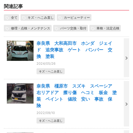
関連記事
全て
キズ・へこみ直し
カービューティー
修理・点検・メンテナンス
パーツ交換・取付
車検・法定点検
奈良県 大和高田市 ホンダ ジェイ
ド 追突事故 ゲート バンパー 交
換 塗装
2024/05/26
キズ・へこみ直し
奈良県 橿原市 スズキ スペーシア
右リアドア 擦り傷 ヘコミ 板金 塗
装 ペイント 値段 安い 事故 保
険
2022/09/10
キズ・へこみ直し