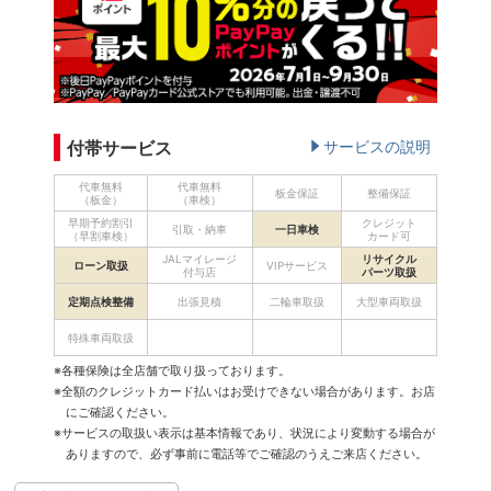
付帯サービス
サービスの説明
代車無料
代車無料
板金保証
整備保証
（板金）
（車検）
早期予約割引
クレジット
引取・納車
一日車検
（早割車検）
カード可
JALマイレージ
リサイクル
ローン取扱
VIPサービス
付与店
パーツ取扱
定期点検整備
出張見積
二輪車取扱
大型車両取扱
特殊車両取扱
※各種保険は全店舗で取り扱っております。
※全額のクレジットカード払いはお受けできない場合があります。お店
にご確認ください。
※サービスの取扱い表示は基本情報であり、状況により変動する場合が
ありますので、必ず事前に電話等でご確認のうえご来店ください。