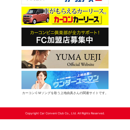
カーコンＣＭソングを歌う上地由真さんの関連サイトです。
Copyright Car Conveni Club Co., Ltd. All Rights Reserved.