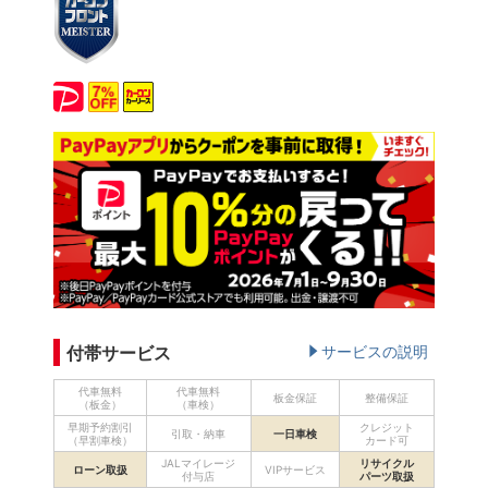
付帯サービス
サービスの説明
代車無料
代車無料
板金保証
整備保証
（板金）
（車検）
早期予約割引
クレジット
引取・納車
一日車検
（早割車検）
カード可
JALマイレージ
リサイクル
ローン取扱
VIPサービス
付与店
パーツ取扱