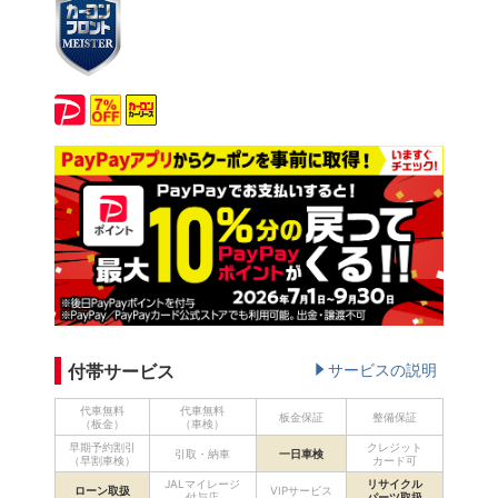
付帯サービス
サービスの説明
代車無料
代車無料
板金保証
整備保証
（板金）
（車検）
早期予約割引
クレジット
引取・納車
一日車検
（早割車検）
カード可
JALマイレージ
リサイクル
ローン取扱
VIPサービス
付与店
パーツ取扱