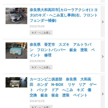
奈良県大和高田市|カローラアクシオ(トヨ
タ)のキズ・へこみ直し事例(右、フロント
フェンダー補修)
2022/10/26
キズ・へこみ直し
奈良県 香芝市 スズキ アルトラパ
ン フロントバンパー 鈑金 塗装 ペ
イント 修理
2024/06/09
キズ・へこみ直し
カーコンビニ俱楽部 奈良県 大和高
田 ホンダ N-BOX リヤ リア ゲー
ト バック ドア へこみ キズ 傷
交換 鈑金 板金 塗装 ペイント
2024/12/25
キズ・へこみ直し