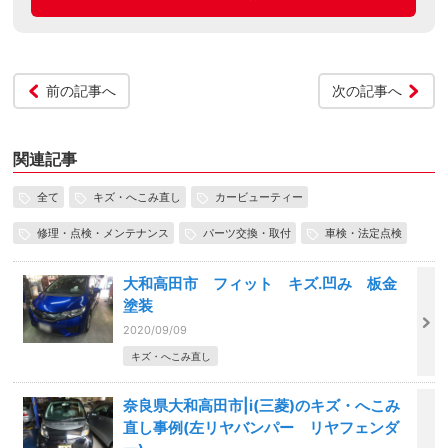
前の記事へ
次の記事へ
関連記事
全て
キズ・へこみ直し
カービューティー
修理・点検・メンテナンス
パーツ交換・取付
車検・法定点検
大和高田市 フィット キズ.凹み 板金
塗装
2020/09/09
キズ・へこみ直し
奈良県大和高田市|i(三菱)のキズ・へこみ
直し事例(左リヤバンパー リヤフェンダ