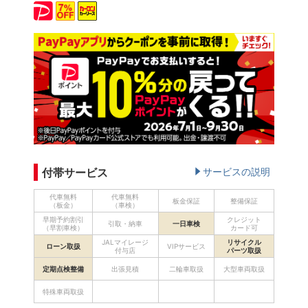
付帯サービス
サービスの説明
代車無料
代車無料
板金保証
整備保証
（板金）
（車検）
早期予約割引
クレジット
引取・納車
一日車検
（早割車検）
カード可
JALマイレージ
リサイクル
ローン取扱
VIPサービス
付与店
パーツ取扱
定期点検整備
出張見積
二輪車取扱
大型車両取扱
特殊車両取扱