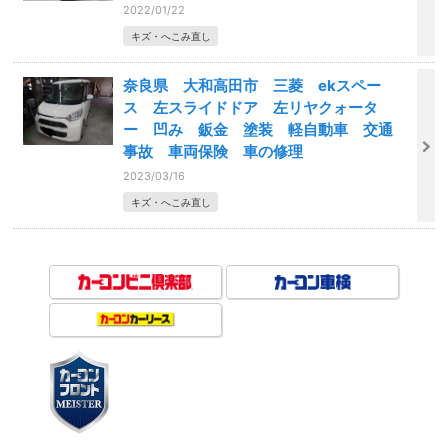
2022/01/22
キズ・へこみ直し
奈良県 大和高田市 三菱 ekスペー
ス 左スライドドア 左リヤクォータ
ー 凹み 鈑金 塗装 軽自動車 交通
事故 車両保険 車の修理
2023/03/16
キズ・へこみ直し