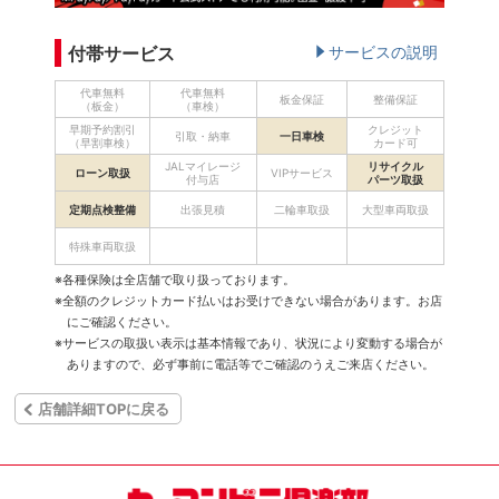
付帯サービス
サービスの説明
代車無料
代車無料
板金保証
整備保証
（板金）
（車検）
早期予約割引
クレジット
引取・納車
一日車検
（早割車検）
カード可
JALマイレージ
リサイクル
ローン取扱
VIPサービス
付与店
パーツ取扱
定期点検整備
出張見積
二輪車取扱
大型車両取扱
特殊車両取扱
※各種保険は全店舗で取り扱っております。
※全額のクレジットカード払いはお受けできない場合があります。お店
にご確認ください。
※サービスの取扱い表示は基本情報であり、状況により変動する場合が
ありますので、必ず事前に電話等でご確認のうえご来店ください。
店舗詳細TOPに戻る