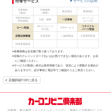
付帯サービス
サービスの説明
代車無料
代車無料
板金保証
整備保証
（板金）
（車検）
早期予約割引
クレジット
引取・納車
一日車検
（早割車検）
カード可
JALマイレージ
リサイクル
ローン取扱
VIPサービス
付与店
パーツ取扱
定期点検整備
出張見積
二輪車取扱
大型車両取扱
特殊車両取扱
※各種保険は全店舗で取り扱っております。
※全額のクレジットカード払いはお受けできない場合があります。お店
にご確認ください。
※サービスの取扱い表示は基本情報であり、状況により変動する場合が
ありますので、必ず事前に電話等でご確認のうえご来店ください。
店舗詳細TOPに戻る
自動車・車の修理（メンテナンス・リペア）・車検など自動車のことな