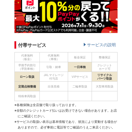
付帯サービス
サービスの説明
代車無料
代車無料
板金保証
整備保証
（板金）
（車検）
早期予約割引
クレジット
引取・納車
一日車検
（早割車検）
カード可
JALマイレージ
リサイクル
ローン取扱
VIPサービス
付与店
パーツ取扱
定期点検整備
出張見積
二輪車取扱
大型車両取扱
特殊車両取扱
※各種保険は全店舗で取り扱っております。
※全額のクレジットカード払いはお受けできない場合があります。お店
にご確認ください。
※サービスの取扱い表示は基本情報であり、状況により変動する場合が
ありますので、必ず事前に電話等でご確認のうえご来店ください。