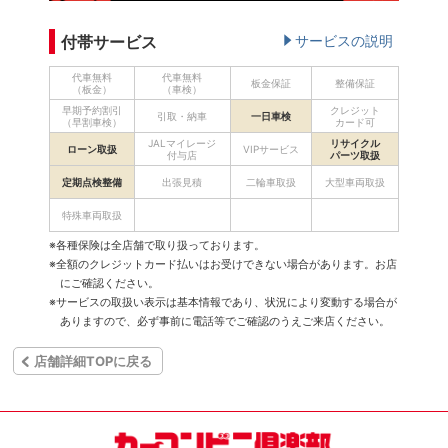
付帯サービス
サービスの説明
代車無料
代車無料
板金保証
整備保証
（板金）
（車検）
早期予約割引
クレジット
引取・納車
一日車検
（早割車検）
カード可
JALマイレージ
リサイクル
ローン取扱
VIPサービス
付与店
パーツ取扱
定期点検整備
出張見積
二輪車取扱
大型車両取扱
特殊車両取扱
※各種保険は全店舗で取り扱っております。
※全額のクレジットカード払いはお受けできない場合があります。お店
にご確認ください。
※サービスの取扱い表示は基本情報であり、状況により変動する場合が
ありますので、必ず事前に電話等でご確認のうえご来店ください。
店舗詳細TOPに戻る