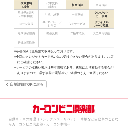
代車無料
代車無料
板金保証
整備保証
（板金）
（車検）
早期予約割引
クレジット
引取・納車
一日車検
（早割車検）
カード可
JALマイレージ
リサイクル
ローン取扱
VIPサービス
付与店
パーツ取扱
定期点検整備
出張見積
二輪車取扱
大型車両取扱
特殊車両取扱
※各種保険は全店舗で取り扱っております。
※全額のクレジットカード払いはお受けできない場合があります。お店
にご確認ください。
※サービスの取扱い表示は基本情報であり、状況により変動する場合が
ありますので、必ず事前に電話等でご確認のうえご来店ください。
店舗詳細TOPに戻る
自動車・車の修理（メンテナンス・リペア）・車検など自動車のことな
らカーコンビニ倶楽部・カーコン車検へ