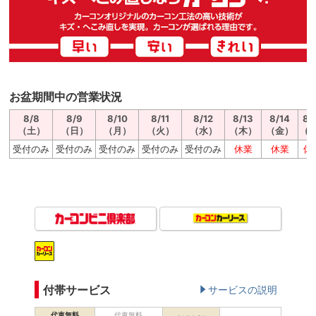
お盆期間中の営業状況
8/8
8/9
8/10
8/11
8/12
8/13
8/14
8/
（土）
（日）
（月）
（火）
（水）
（木）
（金）
(土
受付のみ
受付のみ
受付のみ
受付のみ
受付のみ
休業
休業
休
付帯サービス
サービスの説明
代車無料
代車無料