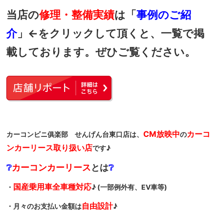
当店の
修理・整備実績
は「
事例のご紹
介
」←をクリックして頂くと、一覧で掲
載しております。ぜひご覧ください。
CM放映中
カーコ
カーコンビニ俱楽部 せんげん台東口店は、
の
ンカーリース取り扱い店
です♪
❔
カーコンカーリース
とは
❔
国産乗用車全車種
対応
・
♪ (一部例外有、EV車等)
自由設計
・月々のお支払い金額は
♪