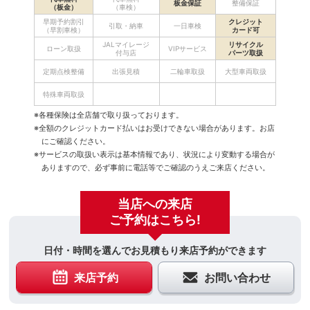
板金保証
整備保証
（板金）
（車検）
早期予約割引
クレジット
引取・納車
一日車検
（早割車検）
カード可
JALマイレージ
リサイクル
ローン取扱
VIPサービス
付与店
パーツ取扱
定期点検整備
出張見積
二輪車取扱
大型車両取扱
特殊車両取扱
※各種保険は全店舗で取り扱っております。
※全額のクレジットカード払いはお受けできない場合があります。お店
にご確認ください。
※サービスの取扱い表示は基本情報であり、状況により変動する場合が
ありますので、必ず事前に電話等でご確認のうえご来店ください。
当店への来店
ご予約はこちら!
日付・時間を選んでお見積もり来店予約ができます
来店予約
お問い合わせ