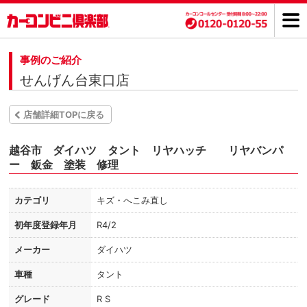
事例のご紹介
せんげん台東口店
店舗詳細TOPに戻る
越谷市 ダイハツ タント リヤハッチ リヤバンパ
ー 鈑金 塗装 修理
カテゴリ
キズ・へこみ直し
初年度登録年月
R4/2
メーカー
ダイハツ
車種
タント
グレード
R S