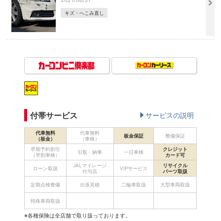
2021/08/31
キズ・へこみ直し
付帯サービス
サービスの説明
代車無料
代車無料
板金保証
整備保証
（板金）
（車検）
早期予約割引
クレジット
引取・納車
一日車検
（早割車検）
カード可
JALマイレージ
リサイクル
ローン取扱
VIPサービス
付与店
パーツ取扱
定期点検整備
出張見積
二輪車取扱
大型車両取扱
特殊車両取扱
※各種保険は全店舗で取り扱っております。