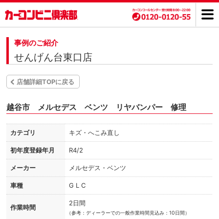
事例のご紹介
せんげん台東口店
店舗詳細TOPに戻る
越谷市 メルセデス ベンツ リヤバンパー 修理
カテゴリ
キズ・へこみ直し
初年度登録年月
R4/2
メーカー
メルセデス・ベンツ
車種
G L C
2日間
作業時間
（
参考：ディーラーでの一般作業時間見込み：10日間）