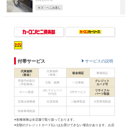
2022/01/19
キズ・へこみ直し
付帯サービス
サービスの説明
代車無料
代車無料
板金保証
整備保証
（板金）
（車検）
早期予約割引
クレジット
引取・納車
一日車検
（早割車検）
カード可
JALマイレージ
リサイクル
ローン取扱
VIPサービス
付与店
パーツ取扱
定期点検整備
出張見積
二輪車取扱
大型車両取扱
特殊車両取扱
※各種保険は全店舗で取り扱っております。
※全額のクレジットカード払いはお受けできない場合があります。お店