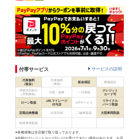
付帯サービス
サービスの説明
代車無料
代車無料
板金保証
整備保証
（板金）
（車検）
早期予約割引
クレジット
引取・納車
一日車検
（早割車検）
カード可
JALマイレージ
リサイクル
ローン取扱
VIPサービス
付与店
パーツ取扱
定期点検整備
出張見積
二輪車取扱
大型車両取扱
特殊車両取扱
※各種保険は全店舗で取り扱っております。
※全額のクレジットカード払いはお受けできない場合があります。お店