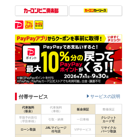
付帯サービス
サービスの説明
代車無料
代車無料
板金保証
整備保証
（板金）
（車検）
早期予約割引
クレジット
引取・納車
一日車検
（早割車検）
カード可
JALマイレージ
リサイクル
ローン取扱
VIPサービス
付与店
パーツ取扱