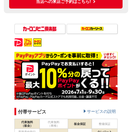
当店への来店ご予約はこちら!
付帯サービス
サービスの説明
代車無料
代車無料
板金保証
整備保証
（板金）
（車検）
早期予約割引
クレジット