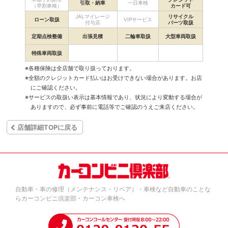
引取・納車
一日車検
（早割車検）
カード可
JALマイレージ
リサイクル
ローン取扱
VIPサービス
付与店
パーツ取扱
定期点検整備
出張見積
二輪車取扱
大型車両取扱
特殊車両取扱
※各種保険は全店舗で取り扱っております。
※全額のクレジットカード払いはお受けできない場合があります。お店
にご確認ください。
※サービスの取扱い表示は基本情報であり、状況により変動する場合が
ありますので、必ず事前に電話等でご確認のうえご来店ください。
店舗詳細TOPに戻る
自動車・車の修理（メンテナンス・リペア）・車検など自動車のことな
らカーコンビニ倶楽部・カーコン車検へ