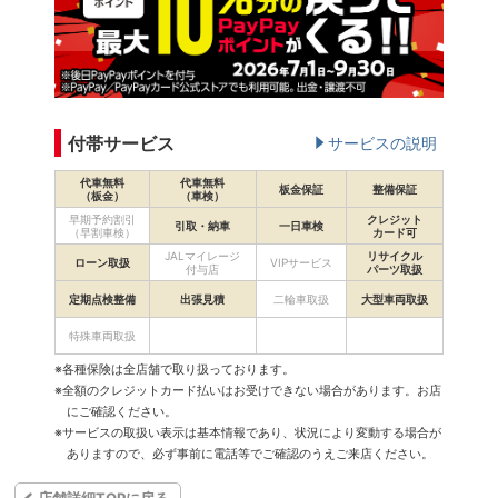
付帯サービス
サービスの説明
代車無料
代車無料
板金保証
整備保証
（板金）
（車検）
早期予約割引
クレジット
引取・納車
一日車検
（早割車検）
カード可
JALマイレージ
リサイクル
ローン取扱
VIPサービス
付与店
パーツ取扱
定期点検整備
出張見積
二輪車取扱
大型車両取扱
特殊車両取扱
※各種保険は全店舗で取り扱っております。
※全額のクレジットカード払いはお受けできない場合があります。お店
にご確認ください。
※サービスの取扱い表示は基本情報であり、状況により変動する場合が
ありますので、必ず事前に電話等でご確認のうえご来店ください。