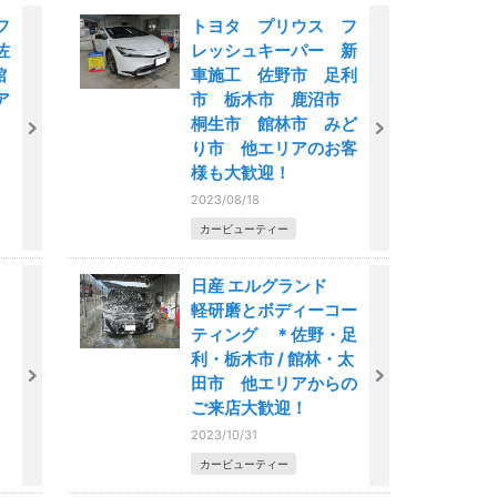
フ
トヨタ プリウス フ
佐
レッシュキーパー 新
館
車施工 佐野市 足利
ア
市 栃木市 鹿沼市
。
桐生市 館林市 みど
り市 他エリアのお客
様も大歓迎！
2023/08/18
カービューティー
ア
日産 エルグランド
ー
軽研磨とボディーコー
ティング ＊佐野・足
利・栃木市 / 館林・太
田市 他エリアからの
ご来店大歓迎！
2023/10/31
カービューティー