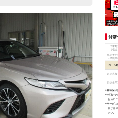
付帯
代車無
（板金
早期予約
（早割車
ローン
定期点検
特殊車両
※各種保険
※全額の
お店に
※サービ
合があ
さい。