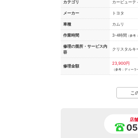
カテゴリ
カービューテ
メーカー
トヨタ
車種
カムリ
作業時間
3-4時間
（
参考
修理の箇所・
サービス内
クリスタルキ
容
23,900円
修理金額
（参考：ディーラ
こ
店
05