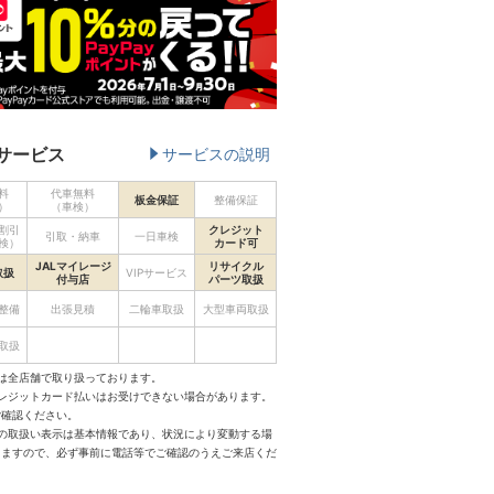
サービス
サービスの説明
料
代車無料
板金保証
整備保証
）
（車検）
割引
クレジット
引取・納車
一日車検
検）
カード可
JALマイレージ
リサイクル
取扱
VIPサービス
付与店
パーツ取扱
整備
出張見積
二輪車取扱
大型車両取扱
取扱
は全店舗で取り扱っております。
クレジットカード払いはお受けできない場合があります。
ご確認ください。
スの取扱い表示は基本情報であり、状況により変動する場
りますので、必ず事前に電話等でご確認のうえご来店くだ