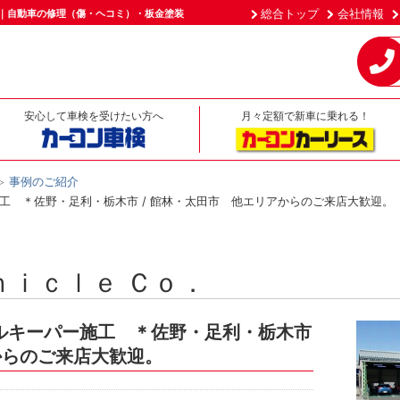
総合トップ
会社情報
市｜自動車の修理（傷・ヘコミ）・板金塗装
安心して車検を受けたい方へ
月々定額で新車に乗れる！
事例のご紹介
工 ＊佐野・足利・栃木市 / 館林・太田市 他エリアからのご来店大歓迎。
ｈｉｃｌｅ Ｃｏ．
ルキーパー施工 ＊佐野・足利・栃木市
からのご来店大歓迎。