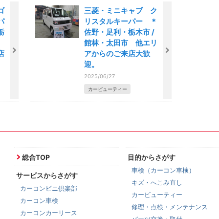
ゴ
三菱・ミニキャブ ク
パ
リスタルキーパー ＊
栃
佐野・足利・栃木市 /
市
館林・太田市 他エリ
店
アからのご来店大歓
迎。
2025/06/27
カービューティー
総合TOP
目的からさがす
車検（カーコン車検）
サービスからさがす
キズ・へこみ直し
カーコンビニ倶楽部
カービューティー
カーコン車検
修理・点検・メンテナンス
カーコンカーリース
パーツ交換・取付