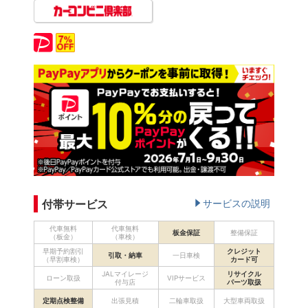
付帯サービス
サービスの説明
代車無料
代車無料
板金保証
整備保証
（板金）
（車検）
早期予約割引
クレジット
引取・納車
一日車検
（早割車検）
カード可
JALマイレージ
リサイクル
ローン取扱
VIPサービス
付与店
パーツ取扱
定期点検整備
出張見積
二輪車取扱
大型車両取扱