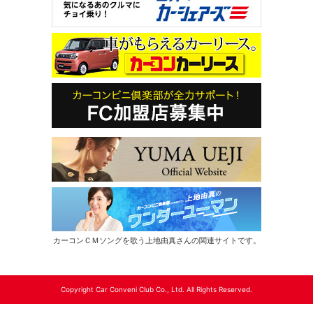
カーコンＣＭソングを歌う上地由真さんの関連サイトです。
Copyright Car Conveni Club Co., Ltd. All Rights Reserved.