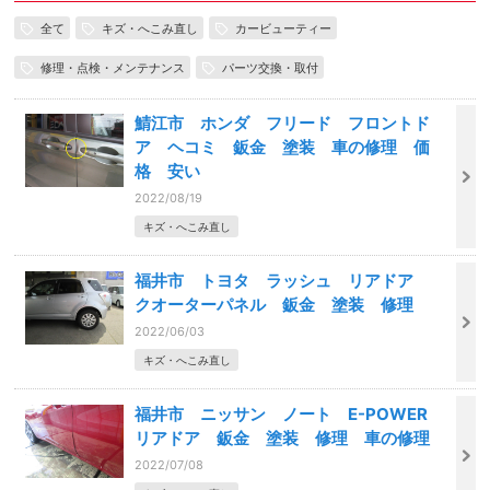
全て
キズ・へこみ直し
カービューティー
修理・点検・メンテナンス
パーツ交換・取付
鯖江市 ホンダ フリード フロントド
ア ヘコミ 鈑金 塗装 車の修理 価
格 安い
2022/08/19
キズ・へこみ直し
福井市 トヨタ ラッシュ リアドア
クオーターパネル 鈑金 塗装 修理
2022/06/03
キズ・へこみ直し
福井市 ニッサン ノート E-POWER
リアドア 鈑金 塗装 修理 車の修理
2022/07/08