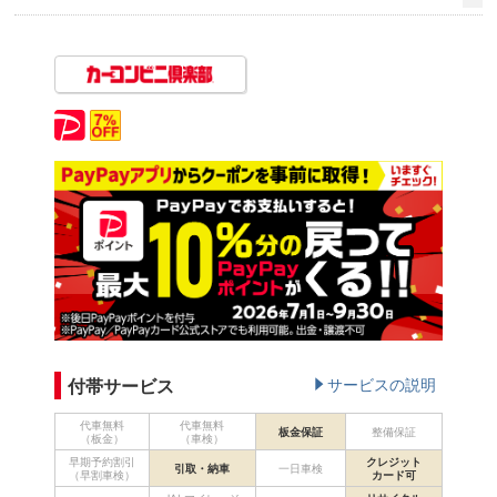
付帯サービス
サービスの説明
代車無料
代車無料
板金保証
整備保証
（板金）
（車検）
早期予約割引
クレジット
引取・納車
一日車検
（早割車検）
カード可