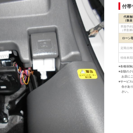
付帯
代車無
（板金
早期予約
（早割車
ローン
定期点検
特殊車両
※各種保険
※全額の
お店に
※サービ
合があ
さい。