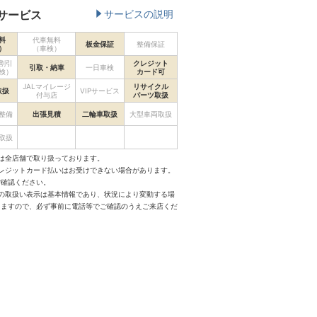
サービス
サービスの説明
料
代車無料
板金保証
整備保証
）
（車検）
割引
クレジット
引取・納車
一日車検
検）
カード可
JALマイレージ
リサイクル
取扱
VIPサービス
付与店
パーツ取扱
整備
出張見積
二輪車取扱
大型車両取扱
取扱
は全店舗で取り扱っております。
クレジットカード払いはお受けできない場合があります。
ご確認ください。
スの取扱い表示は基本情報であり、状況により変動する場
りますので、必ず事前に電話等でご確認のうえご来店くだ