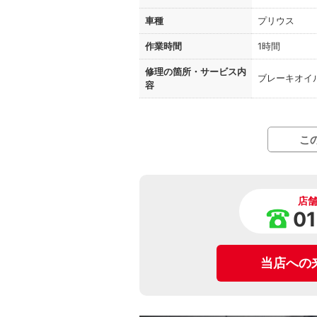
車種
プリウス
作業時間
1時間
修理の箇所・
サービス内
ブレーキオイ
容
こ
店
0
当店への