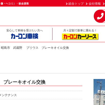
総合トップ
会社情報
（傷・ヘコミ）・板金塗装
安心して車検を受けたい方へ
月々定額で新車に乗れる！
昭島市 武蔵野 プリウス ブレーキオイル交換
）
 ブレーキオイル交換
メンテナンス