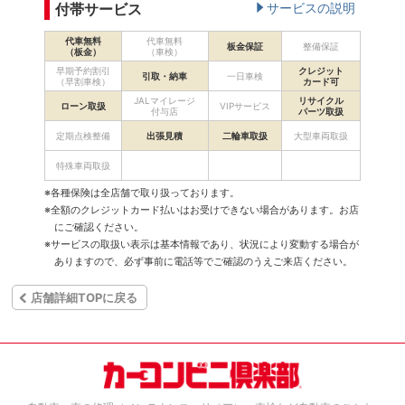
付帯サービス
サービスの説明
代車無料
代車無料
板金保証
整備保証
（板金）
（車検）
早期予約割引
クレジット
引取・納車
一日車検
（早割車検）
カード可
JALマイレージ
リサイクル
ローン取扱
VIPサービス
付与店
パーツ取扱
定期点検整備
出張見積
二輪車取扱
大型車両取扱
特殊車両取扱
※各種保険は全店舗で取り扱っております。
※全額のクレジットカード払いはお受けできない場合があります。お店
にご確認ください。
※サービスの取扱い表示は基本情報であり、状況により変動する場合が
ありますので、必ず事前に電話等でご確認のうえご来店ください。
店舗詳細TOPに戻る