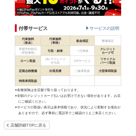
付帯サービス
サービスの説明
代車無料
代車無料
板金保証
整備保証
（板金）
（車検）
早期予約割引
クレジット
引取・納車
一日車検
（早割車検）
カード可
JALマイレージ
リサイクル
ローン取扱
VIPサービス
付与店
パーツ取扱
定期点検整備
出張見積
二輪車取扱
大型車両取扱
特殊車両取扱
※各種保険は全店舗で取り扱っております。
※全額のクレジットカード払いはお受けできない場合があります。お店
にご確認ください。
※サービスの取扱い表示は基本情報であり、状況により変動する場合が
ありますので、必ず事前に電話等でご確認のうえご来店ください。
店舗詳細TOPに戻る