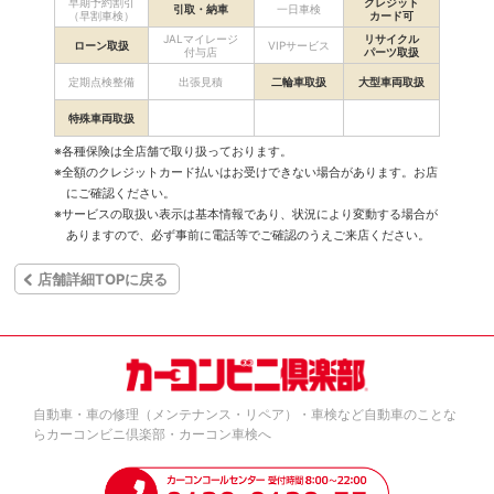
早期予約割引
クレジット
引取・納車
一日車検
（早割車検）
カード可
JALマイレージ
リサイクル
ローン取扱
VIPサービス
付与店
パーツ取扱
定期点検整備
出張見積
二輪車取扱
大型車両取扱
特殊車両取扱
※各種保険は全店舗で取り扱っております。
※全額のクレジットカード払いはお受けできない場合があります。お店
にご確認ください。
※サービスの取扱い表示は基本情報であり、状況により変動する場合が
ありますので、必ず事前に電話等でご確認のうえご来店ください。
店舗詳細TOPに戻る
自動車・車の修理（メンテナンス・リペア）・車検など自動車のことな
らカーコンビニ倶楽部・カーコン車検へ