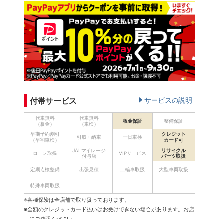
付帯サービス
サービスの説明
代車無料
代車無料
板金保証
整備保証
（板金）
（車検）
早期予約割引
クレジット
引取・納車
一日車検
（早割車検）
カード可
JALマイレージ
リサイクル
ローン取扱
VIPサービス
付与店
パーツ取扱
定期点検整備
出張見積
二輪車取扱
大型車両取扱
特殊車両取扱
※各種保険は全店舗で取り扱っております。
※全額のクレジットカード払いはお受けできない場合があります。お店
にご確認ください。