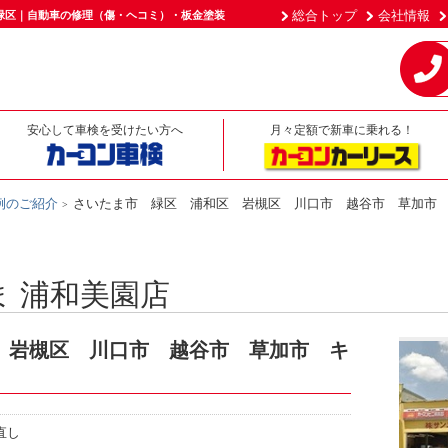
総合トップ
会社情報
緑区｜自動車の修理（傷・ヘコミ）・板金塗装
安心して車検を受けたい方へ
月々定額で新車に乗れる！
例のご紹介
さいたま市 緑区 浦和区 岩槻区 川口市 越谷市 草加市
 浦和美園店
 岩槻区 川口市 越谷市 草加市 キ
直し