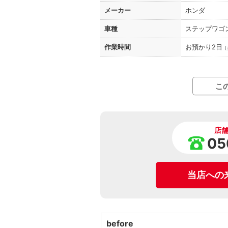
メーカー
ホンダ
車種
ステップワゴ
作業時間
お預かり2日
（
こ
店
05
当店への
before