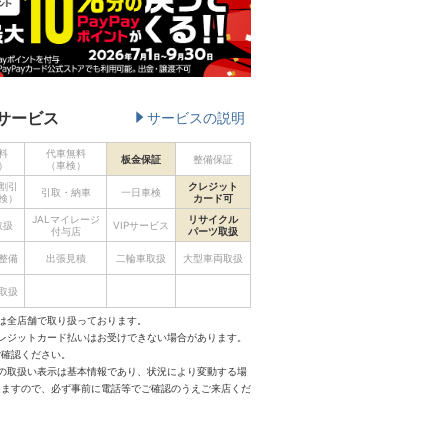
サービス
サービスの説明
料
代車無料
板金保証
整備保証
）
（車検）
割引
クレジット
引取・納車
一日車検
検）
カード可
JALマイレージ
リサイクル
取扱
VIPサービス
付与店
パーツ取扱
整備
出張見積
二輪車取扱
大型車両取扱
取扱
は全店舗で取り扱っております。
クレジットカード払いはお受けできない場合があります。
ご確認ください。
スの取扱い表示は基本情報であり、状況により変動する場
りますので、必ず事前に電話等でご確認のうえご来店くだ