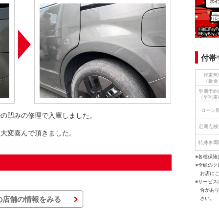
付帯
代車無
（板金
早期予約
（早割車
ローン
ルの凹みの修理で入庫しました。
定期点検
、大変喜んで頂きました。
特殊車両
※各種保険
※全額の
お店に
※サービ
合があ
の店舗の情報をみる
さい。