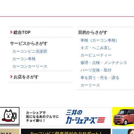
総合TOP
目的からさがす
車検（カーコン車検）
サービスからさがす
キズ・へこみ直し
カーコンビニ倶楽部
カービューティー
カーコン車検
修理・点検・メンテナンス
カーコンカーリース
パーツ交換・取付
お店をさがす
車を買う・売る・譲る
カーリース