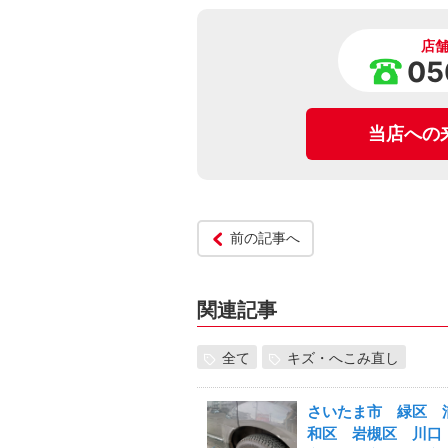
店
05
当店への
前の記事へ
関連記事
全て
キズ・へこみ直し
さいたま市 緑区 
和区 岩槻区 川口