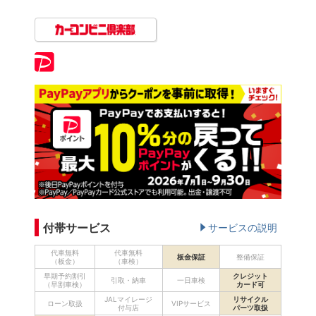
付帯サービス
サービスの説明
代車無料
代車無料
板金保証
整備保証
（板金）
（車検）
早期予約割引
クレジット
引取・納車
一日車検
（早割車検）
カード可
JALマイレージ
リサイクル
ローン取扱
VIPサービス
付与店
パーツ取扱