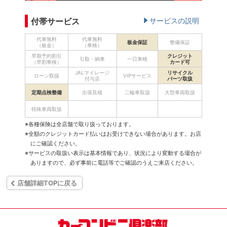
付帯サービス
サービスの説明
代車無料
代車無料
板金保証
整備保証
（板金）
（車検）
早期予約割引
クレジット
引取・納車
一日車検
（早割車検）
カード可
JALマイレージ
リサイクル
ローン取扱
VIPサービス
付与店
パーツ取扱
定期点検整備
出張見積
二輪車取扱
大型車両取扱
特殊車両取扱
※各種保険は全店舗で取り扱っております。
※全額のクレジットカード払いはお受けできない場合があります。お店
にご確認ください。
※サービスの取扱い表示は基本情報であり、状況により変動する場合が
ありますので、必ず事前に電話等でご確認のうえご来店ください。
店舗詳細TOPに戻る