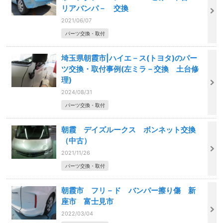
リアバンパ－ 交換
2021/06/07
パーツ交換・取付
埼玉県朝霞市|ハイエ－ス(トヨタ)のパー
ツ交換・取付事例(左ミラ－交換 土台修
理)
2024/08/31
パーツ交換・取付
朝霞 デイズルークス ボンネット交換
（中古）
2021/11/26
パーツ交換・取付
朝霞市 フリ－ド バンパー擦り傷 新
座市 富士見市
2022/03/04