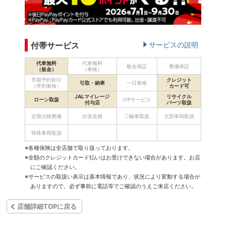
付帯サービス
サービスの説明
代車無料
代車無料
板金保証
整備保証
（板金）
（車検）
早期予約割引
クレジット
引取・納車
一日車検
（早割車検）
カード可
JALマイレージ
リサイクル
ローン取扱
VIPサービス
付与店
パーツ取扱
定期点検整備
出張見積
二輪車取扱
大型車両取扱
特殊車両取扱
※各種保険は全店舗で取り扱っております。
※全額のクレジットカード払いはお受けできない場合があります。お店
にご確認ください。
※サービスの取扱い表示は基本情報であり、状況により変動する場合が
ありますので、必ず事前に電話等でご確認のうえご来店ください。
店舗詳細TOPに戻る