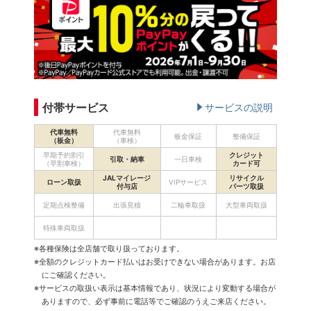
付帯サービス
サービスの説明
代車無料
代車無料
板金保証
整備保証
（板金）
（車検）
早期予約割引
クレジット
引取・納車
一日車検
（早割車検）
カード可
JALマイレージ
リサイクル
ローン取扱
VIPサービス
付与店
パーツ取扱
定期点検整備
出張見積
二輪車取扱
大型車両取扱
特殊車両取扱
※各種保険は全店舗で取り扱っております。
※全額のクレジットカード払いはお受けできない場合があります。お店
にご確認ください。
※サービスの取扱い表示は基本情報であり、状況により変動する場合が
ありますので、必ず事前に電話等でご確認のうえご来店ください。