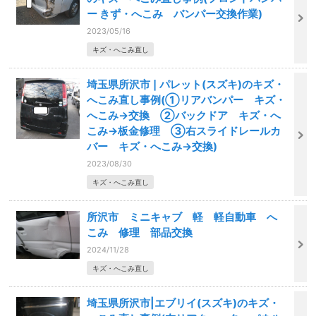
ー きず・へこみ バンパー交換作業)
2023/05/16
キズ・へこみ直し
埼玉県所沢市❘パレット(スズキ)のキズ・
へこみ直し事例(①リアバンパー キズ・
へこみ→交換 ②バックドア キズ・へ
こみ→板金修理 ③右スライドレールカ
バー キズ・へこみ→交換)
2023/08/30
キズ・へこみ直し
所沢市 ミニキャブ 軽 軽自動車 へ
こみ 修理 部品交換
2024/11/28
キズ・へこみ直し
埼玉県所沢市|エブリイ(スズキ)のキズ・