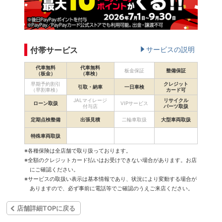
付帯サービス
サービスの説明
代車無料
代車無料
板金保証
整備保証
（板金）
（車検）
早期予約割引
クレジット
引取・納車
一日車検
（早割車検）
カード可
JALマイレージ
リサイクル
ローン取扱
VIPサービス
付与店
パーツ取扱
定期点検整備
出張見積
二輪車取扱
大型車両取扱
特殊車両取扱
※各種保険は全店舗で取り扱っております。
※全額のクレジットカード払いはお受けできない場合があります。お店
にご確認ください。
※サービスの取扱い表示は基本情報であり、状況により変動する場合が
ありますので、必ず事前に電話等でご確認のうえご来店ください。
店舗詳細TOPに戻る