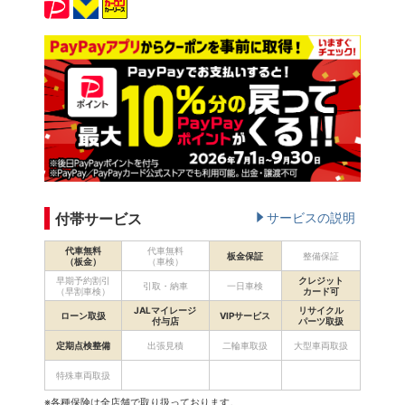
付帯サービス
サービスの説明
代車無料
代車無料
板金保証
整備保証
（板金）
（車検）
早期予約割引
クレジット
引取・納車
一日車検
（早割車検）
カード可
JALマイレージ
リサイクル
ローン取扱
VIPサービス
付与店
パーツ取扱
定期点検整備
出張見積
二輪車取扱
大型車両取扱
特殊車両取扱
※各種保険は全店舗で取り扱っております。