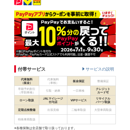
付帯サービス
サービスの説明
代車無料
代車無料
板金保証
整備保証
（板金）
（車検）
早期予約割引
クレジット
引取・納車
一日車検
（早割車検）
カード可
JALマイレージ
リサイクル
ローン取扱
VIPサービス
付与店
パーツ取扱
定期点検整備
出張見積
二輪車取扱
大型車両取扱
特殊車両取扱
※各種保険は全店舗で取り扱っております。