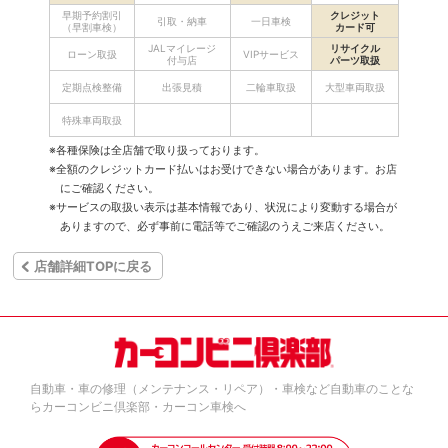
早期予約割引
クレジット
引取・納車
一日車検
（早割車検）
カード可
JALマイレージ
リサイクル
ローン取扱
VIPサービス
付与店
パーツ取扱
定期点検整備
出張見積
二輪車取扱
大型車両取扱
特殊車両取扱
※各種保険は全店舗で取り扱っております。
※全額のクレジットカード払いはお受けできない場合があります。お店
にご確認ください。
※サービスの取扱い表示は基本情報であり、状況により変動する場合が
ありますので、必ず事前に電話等でご確認のうえご来店ください。
店舗詳細TOPに戻る
自動車・車の修理（メンテナンス・リペア）・車検など自動車のことな
らカーコンビニ倶楽部・カーコン車検へ