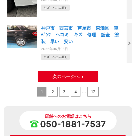
キズ・へこみ直し
神戸市 西宮市 芦屋市 東灘区 車
ﾍﾞﾝﾂ ヘコミ キズ 修理 鈑金 塗
装 早い 安い
2026年06月08日
キズ・へこみ直し
次のページへ
…
1
2
3
4
17
店舗へのお電話はこちら
050-1881-7537