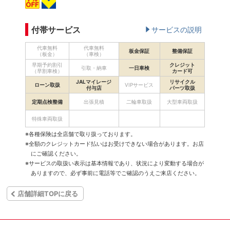
付帯サービス
サービスの説明
代車無料
代車無料
板金保証
整備保証
（板金）
（車検）
早期予約割引
クレジット
引取・納車
一日車検
（早割車検）
カード可
JALマイレージ
リサイクル
ローン取扱
VIPサービス
付与店
パーツ取扱
定期点検整備
出張見積
二輪車取扱
大型車両取扱
特殊車両取扱
※各種保険は全店舗で取り扱っております。
※全額のクレジットカード払いはお受けできない場合があります。お店
にご確認ください。
※サービスの取扱い表示は基本情報であり、状況により変動する場合が
ありますので、必ず事前に電話等でご確認のうえご来店ください。
店舗詳細TOPに戻る