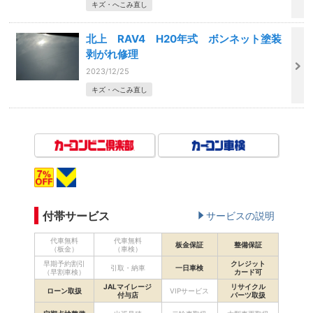
キズ・へこみ直し
北上 RAV4 H20年式 ボンネット塗装
剥がれ修理
2023/12/25
キズ・へこみ直し
付帯サービス
サービスの説明
代車無料
代車無料
板金保証
整備保証
（板金）
（車検）
早期予約割引
クレジット
引取・納車
一日車検
（早割車検）
カード可
JALマイレージ
リサイクル
ローン取扱
VIPサービス
付与店
パーツ取扱