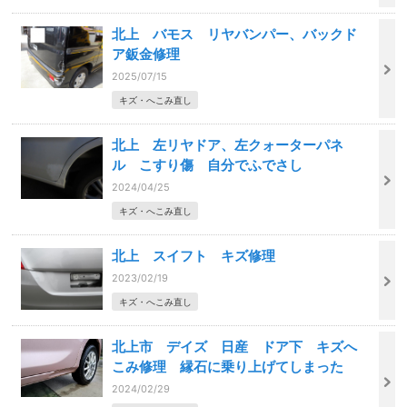
北上 バモス リヤバンパー、バックド
ア鈑金修理
2025/07/15
キズ・へこみ直し
北上 左リヤドア、左クォーターパネ
ル こすり傷 自分でふでさし
2024/04/25
キズ・へこみ直し
北上 スイフト キズ修理
2023/02/19
キズ・へこみ直し
北上市 デイズ 日産 ドア下 キズへ
こみ修理 縁石に乗り上げてしまった
2024/02/29