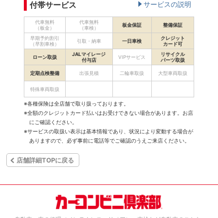
付帯サービス
サービスの説明
代車無料
代車無料
板金保証
整備保証
（板金）
（車検）
早期予約割引
クレジット
引取・納車
一日車検
（早割車検）
カード可
JALマイレージ
リサイクル
ローン取扱
VIPサービス
付与店
パーツ取扱
定期点検整備
出張見積
二輪車取扱
大型車両取扱
特殊車両取扱
※各種保険は全店舗で取り扱っております。
※全額のクレジットカード払いはお受けできない場合があります。お店
にご確認ください。
※サービスの取扱い表示は基本情報であり、状況により変動する場合が
ありますので、必ず事前に電話等でご確認のうえご来店ください。
店舗詳細TOPに戻る