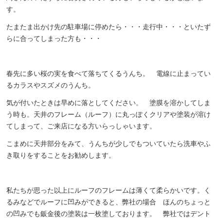
す。
たまたま出かけ先の駐車場に停めたら・・・走行中・・・といたず
らに合ってしまった方も・・・
春先に多い桜の実を食べて落ちてくるうんち。 電線に止まってい
るカラスやスズメのうんち。
気が付いたときは早めに落としてください。 塗膜を溶かしてしま
う時も。天井のフレーム（ルーフ）に丸っぽくクリアや塗装が溶け
てしまって、ご来店になる方いらっしゃいます。
こまめに天井部分をみて、うんちが少しでもついていたら洗車やふ
き取りをすることをお勧めします。
私たちが思った以上にルーフのフレームは薄くて柔らかいです。く
るみなどでルーフに凹みができると、弊社の場合 ほんのちょっと
の凹みでも鈑金後の塗装は一枚塗しております。 弊社ではデント