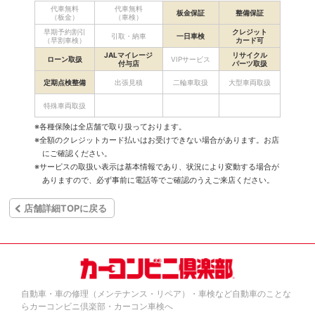
代車無料
代車無料
板金保証
整備保証
（板金）
（車検）
早期予約割引
クレジット
引取・納車
一日車検
（早割車検）
カード可
JALマイレージ
リサイクル
ローン取扱
VIPサービス
付与店
パーツ取扱
定期点検整備
出張見積
二輪車取扱
大型車両取扱
特殊車両取扱
※各種保険は全店舗で取り扱っております。
※全額のクレジットカード払いはお受けできない場合があります。お店
にご確認ください。
※サービスの取扱い表示は基本情報であり、状況により変動する場合が
ありますので、必ず事前に電話等でご確認のうえご来店ください。
店舗詳細TOPに戻る
自動車・車の修理（メンテナンス・リペア）・車検など自動車のことな
らカーコンビニ倶楽部・カーコン車検へ