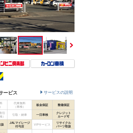
サービス
サービスの説明
料
代車無料
板金保証
整備保証
）
（車検）
割引
クレジット
引取・納車
一日車検
検）
カード可
JALマイレージ
リサイクル
取扱
VIPサービス
付与店
パーツ取扱