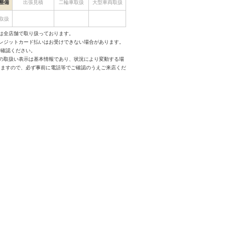
整備
出張見積
二輪車取扱
大型車両取扱
取扱
は全店舗で取り扱っております。
クレジットカード払いはお受けできない場合があります。
ご確認ください。
スの取扱い表示は基本情報であり、状況により変動する場
りますので、必ず事前に電話等でご確認のうえご来店くだ