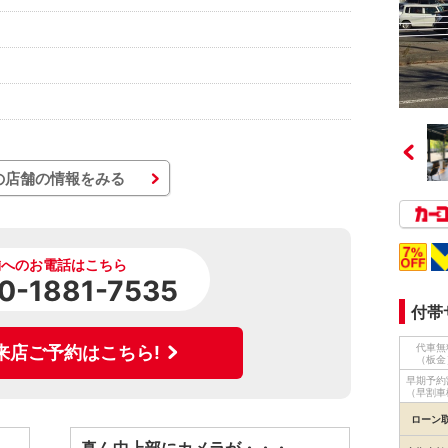
の店舗の情報をみる
舗へのお電話はこちら
0-1881-7535
付帯
代車無
来店ご予約はこちら!
（板金
早期予約
（早割車
ローン