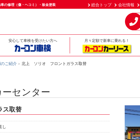
総合トップ
会社情報
動車の修理（傷・ヘコミ）・板金塗装
安心して車検を受けたい方へ
月々定額で新車に乗れる！
例のご紹介
北上 ソリオ フロントガラス取替
カーセンター
ラス取替
直し