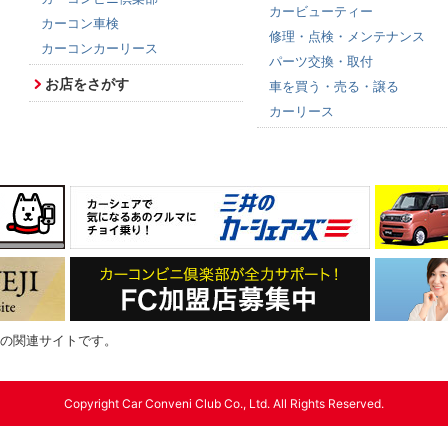
カービューティー
カーコン車検
修理・点検・メンテナンス
カーコンカーリース
パーツ交換・取付
お店をさがす
車を買う・売る・譲る
カーリース
の関連サイトです。
Copyright Car Conveni Club Co., Ltd. All Rights Reserved.