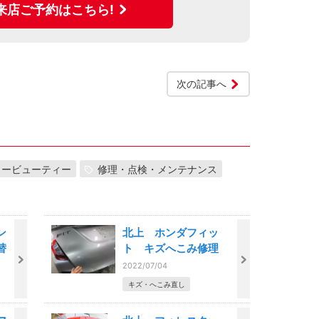
来店ご予約はこちら!
次の記事へ
カービューティー
修理・点検・メンテナンス
ン
北上 ホンダフィッ
替
ト キズへこみ修理
2022/07/04
キズ・へこみ直し