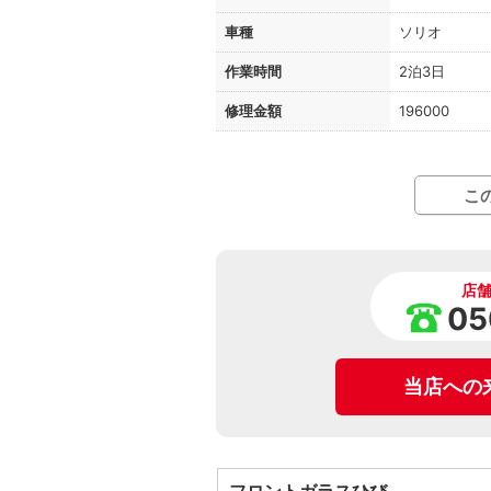
車種
ソリオ
作業時間
2泊3日
修理金額
196000
こ
店
05
当店への