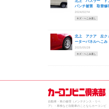
北上 ハスラー ド
パンチ被害 取替修
2024/02/14
キズ・へこみ直し
北上 アクア 左ク
ーターパネルへこみ
2025/05/28
キズ・へこみ直し
自動車・車の修理（メンテナンス・リペ
ア）・車検など自動車のことならカーコンビ