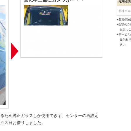
真ん中上部にカメラが・・・
定期点検
特殊車両
※各種保険
※全額の
お店に
※サービ
合があ
さい。
いるため純正ガラスしか使用できず、センサーの再設定
２泊３日お借りしました。