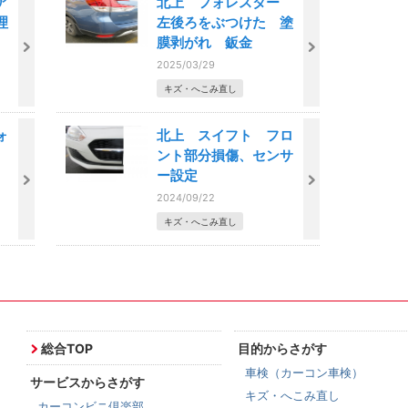
ア
北上 フォレスター
理
左後ろをぶつけた 塗
膜剥がれ 鈑金
2025/03/29
キズ・へこみ直し
ォ
北上 スイフト フロ
ント部分損傷、センサ
ー設定
2024/09/22
キズ・へこみ直し
総合TOP
目的からさがす
車検（カーコン車検）
サービスからさがす
キズ・へこみ直し
カーコンビニ倶楽部